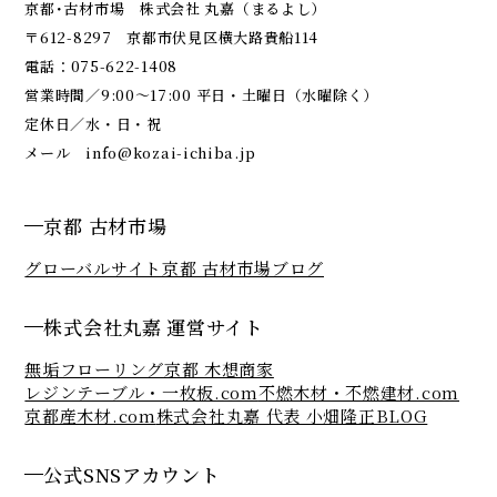
京都･古材市場 株式会社 丸嘉（まるよし）
〒612-8297 京都市伏見区横大路貴船114
電話：
075-622-1408
営業時間／9:00～17:00 平日・土曜日（水曜除く）
定休日／水・日・祝
メール
info@kozai-ichiba.jp
京都 古材市場
グローバルサイト
京都 古材市場ブログ
株式会社丸嘉 運営サイト
無垢フローリング京都 木想商家
レジンテーブル・一枚板.com
不燃木材・不燃建材.com
京都産木材.com
株式会社丸嘉 代表 小畑隆正BLOG
公式SNSアカウント