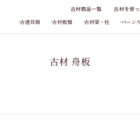
古材商品一覧
古材を使っ
古建具類
古材板類
古材梁・柱
バーン
古材 舟板