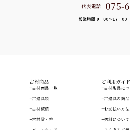
075-6
代表電話
営業時間 9：00～17：0
古材商品
ご利用ガイ
古材商品一覧
古材製品につ
古建具類
古建具の商品
古材板類
お支払い方法
古材梁・柱
送料について
バーンウッド
よくあるご質