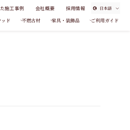
た施工事例
会社概要
採用情報
日本語
English
ウッド
不燃古材
家具・装飾品
ご利用ガイド
簡体中文
繁体中文