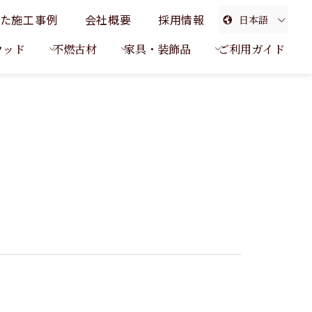
た施工事例
会社概要
採用情報
日本語
English
ウッド
不燃古材
家具・装飾品
ご利用ガイド
簡体中文
繁体中文