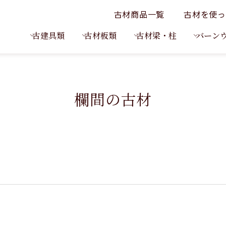
古材商品一覧
古材を使っ
古建具類
古材板類
古材梁・柱
バーン
欄間の古材