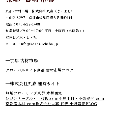
京都･古材市場 株式会社 丸嘉（まるよし）
〒612-8297 京都市伏見区横大路貴船114
電話：
075-622-1408
営業時間／9:00～17:00 平日・土曜日（水曜除く）
定休日／水・日・祝
メール
info@kozai-ichiba.jp
京都 古材市場
グローバルサイト
京都 古材市場ブログ
株式会社丸嘉 運営サイト
無垢フローリング京都 木想商家
レジンテーブル・一枚板.com
不燃木材・不燃建材.com
京都産木材.com
株式会社丸嘉 代表 小畑隆正BLOG