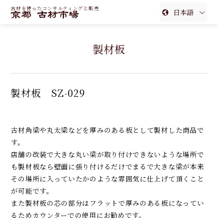
古材を使ったコンサルティングと販売
日本語
English
製材板
簡体中文
繁体中文
製材板 SZ-029
古材角梁や丸太梁などを厚みのある板として製材した商品で
す。
店舗の改装で大きな丸い梁が取り付けできないような場所で
も製材板なら壁面に張り付けるだけでまるで大きな梁が本来
その場所に入っていたかのような雰囲気に仕上げて頂くこと
が可能です。
また製材板の芯の部分はフラットで厚みのある板になってい
るためカウンターでの使用にお勧めです。