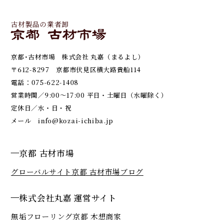
古材製品の業者卸
京都･古材市場 株式会社 丸嘉（まるよし）
〒612-8297 京都市伏見区横大路貴船114
電話：
075-622-1408
営業時間／9:00～17:00 平日・土曜日（水曜除く）
定休日／水・日・祝
メール
info@kozai-ichiba.jp
京都 古材市場
グローバルサイト
京都 古材市場ブログ
株式会社丸嘉 運営サイト
無垢フローリング京都 木想商家