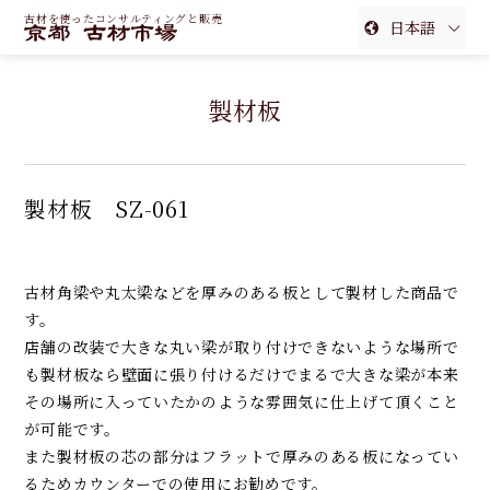
古材を使ったコンサルティングと販売
日本語
English
製材板
簡体中文
繁体中文
製材板 SZ-061
古材角梁や丸太梁などを厚みのある板として製材した商品で
す。
店舗の改装で大きな丸い梁が取り付けできないような場所で
も製材板なら壁面に張り付けるだけでまるで大きな梁が本来
その場所に入っていたかのような雰囲気に仕上げて頂くこと
が可能です。
また製材板の芯の部分はフラットで厚みのある板になってい
るためカウンターでの使用にお勧めです。