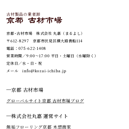
古材製品の業者卸
京都･古材市場 株式会社 丸嘉（まるよし）
〒612-8297 京都市伏見区横大路貴船114
電話：
075-622-1408
営業時間／9:00～17:00 平日・土曜日（水曜除く）
定休日／水・日・祝
メール
info@kozai-ichiba.jp
京都 古材市場
グローバルサイト
京都 古材市場ブログ
株式会社丸嘉 運営サイト
無垢フローリング京都 木想商家