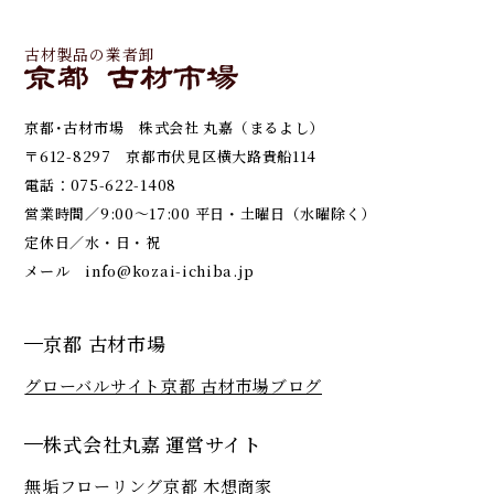
古材製品の業者卸
京都･古材市場 株式会社 丸嘉（まるよし）
〒612-8297 京都市伏見区横大路貴船114
電話：
075-622-1408
営業時間／9:00～17:00 平日・土曜日（水曜除く）
定休日／水・日・祝
メール
info@kozai-ichiba.jp
京都 古材市場
グローバルサイト
京都 古材市場ブログ
株式会社丸嘉 運営サイト
無垢フローリング京都 木想商家