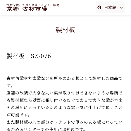
古材を使ったコンサルティングと販売
日本語
English
製材板
簡体中文
繁体中文
製材板 SZ-076
古材角梁や丸太梁などを厚みのある板として製材した商品で
す。
店舗の改装で大きな丸い梁が取り付けできないような場所で
も製材板なら壁面に張り付けるだけでまるで大きな梁が本来
その場所に入っていたかのような雰囲気に仕上げて頂くこと
が可能です。
また製材板の芯の部分はフラットで厚みのある板になってい
るためカウンターでの使用にお勧めです。