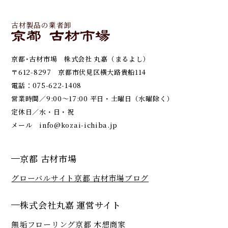
古材製品の業者卸
京都･古材市場 株式会社 丸嘉（まるよし）
〒612-8297 京都市伏見区横大路貴船114
電話：
075-622-1408
営業時間／9:00～17:00 平日・土曜日（水曜除く）
定休日／水・日・祝
メール
info@kozai-ichiba.jp
京都 古材市場
グローバルサイト
京都 古材市場ブログ
株式会社丸嘉 運営サイト
無垢フローリング京都 木想商家