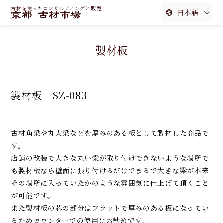
古材を使ったコンサルティングと販売
日本語
English
製材板
簡体中文
繁体中文
製材板 SZ-083
古材角梁や丸太梁などを厚みのある板として製材した商品で
す。
店舗の改装で大きな丸い梁が取り付けできないような場所で
も製材板なら壁面に張り付けるだけでまるで大きな梁が本来
その場所に入っていたかのような雰囲気に仕上げて頂くこと
が可能です。
また製材板の芯の部分はフラットで厚みのある板になってい
るためカウンターでの使用にお勧めです。