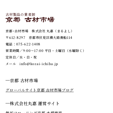
古材製品の業者卸
京都･古材市場 株式会社 丸嘉（まるよし）
〒612-8297 京都市伏見区横大路貴船114
電話：
075-622-1408
営業時間／9:00～17:00 平日・土曜日（水曜除く）
定休日／水・日・祝
メール
info@kozai-ichiba.jp
京都 古材市場
グローバルサイト
京都 古材市場ブログ
株式会社丸嘉 運営サイト
無垢フローリング京都 木想商家