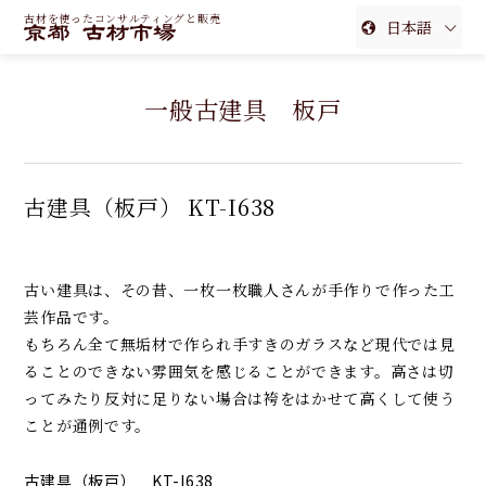
古材を使ったコンサルティングと販売
日本語
English
一般古建具 板戸
簡体中文
繁体中文
古建具（板戸） KT-I638
古い建具は、その昔、一枚一枚職人さんが手作りで作った工
芸作品です。
もちろん全て無垢材で作られ手すきのガラスなど現代では見
ることのできない雰囲気を感じることができます。高さは切
ってみたり反対に足りない場合は袴をはかせて高くして使う
ことが通例です。
古建具（板戸） KT-I638