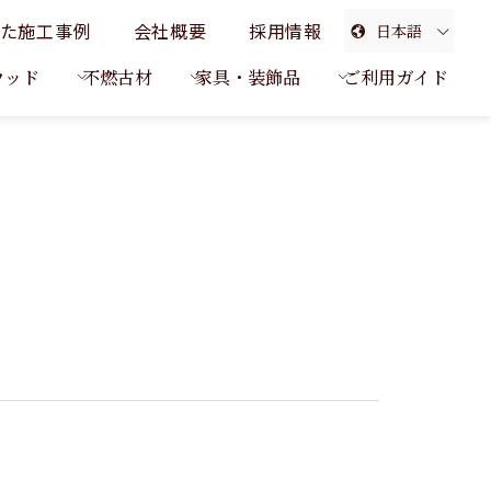
た施工事例
会社概要
採用情報
日本語
English
ウッド
不燃古材
家具・装飾品
ご利用ガイド
簡体中文
繁体中文