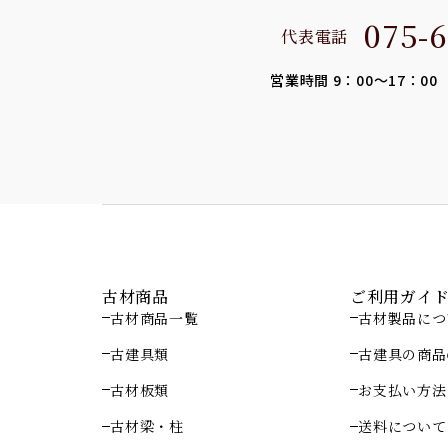
075-6
代表電話
営業時間 9：00～17：0
古材商品
ご利用ガイ
古材商品一覧
古材製品につ
古建具類
古建具の商品
古材板類
お支払い方法
古材梁・柱
送料について