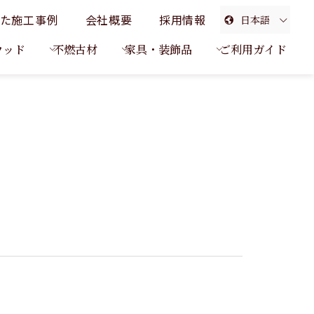
た施工事例
会社概要
採用情報
日本語
English
ウッド
不燃古材
家具・装飾品
ご利用ガイド
簡体中文
繁体中文