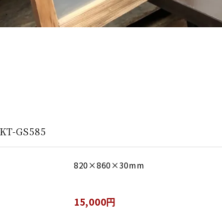
-GS585
820×860×30mm
15,000円