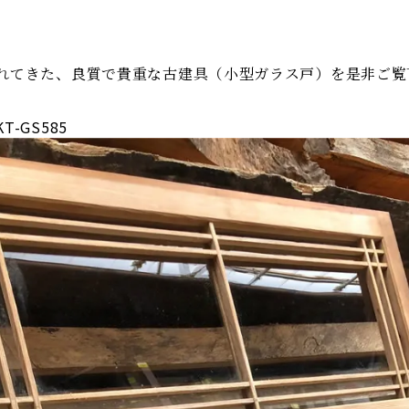
れてきた、良質で貴重な古建具（小型ガラス戸）を是非ご覧
-GS585