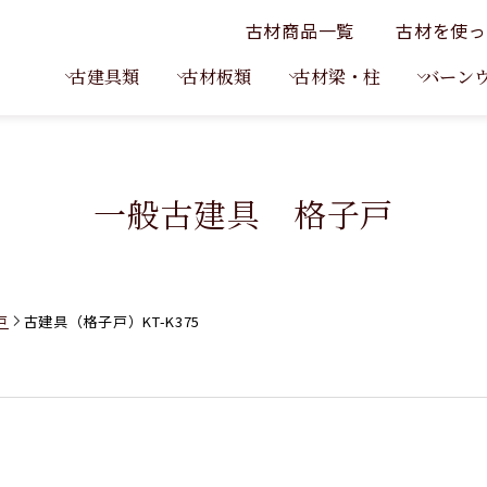
古材商品一覧
古材を使っ
古建具類
古材板類
古材梁・柱
バーン
一般古建具 格子戸
戸
古建具（格子戸）KT-K375