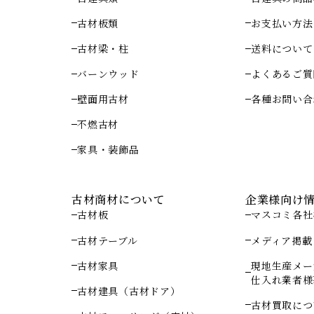
古材板類
お支払い方法
古材梁・柱
送料について
バーンウッド
よくあるご質
壁面用古材
各種お問い合
不燃古材
家具・装飾品
古材商材について
企業様向け
古材板
マスコミ各社
古材テーブル
メディア掲載
古材家具
現地生産メー
仕入れ業者様
古材建具（古材ドア）
古材買取につ