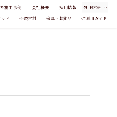
た施工事例
会社概要
採用情報
日本語
English
ウッド
不燃古材
家具・装飾品
ご利用ガイド
簡体中文
繁体中文