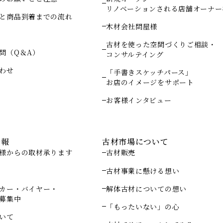
リノベーションされる店舗オーナー
と商品到着までの流れ
木材会社問屋様
古材を使った空間づくりご相談・
問（Q＆A）
コンサルテイング
わせ
「手書きスケッチパース」
お店のイメージをサポート
お客様インタビュー
情報
古材市場について
様からの取材承ります
古材販売
古材事業に懸ける想い
カー・バイヤー・
解体古材についての想い
募集中
「もったいない」の心
いて