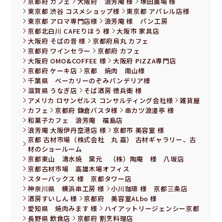
京都府 カフェ
大阪府 浪芳庵 様
塚田農場 様
東京都 渋谷 コスメショップ様
東京都 アパレル店様
東京都 アロマ専門店様
浪芳庵 様 パン工房
京都北白川 CAFEりほう 様
大阪市 家具店
大阪府 そばの音 様
京都府烏丸 カフェ
京都府 ワインセラー
京都府 カフェ
大阪府 OMO&COFFEE 様
大阪府 PIZZA専門店
京都府 ケーキ店
京都 焼肉 南山様
千葉県 ベーカリーのぞみパンデリア様
滋賀県 うなぎ店
そば酒房 徳兵衛 様
アメリカ ロサンゼルス コンサルティング会社様
雑貨屋
カフェ
京都府 鎌倉パスタ様
串カツ浪漫亭 様
和菓子カフェ 浪芳庵 福島店
浪芳庵 大阪伊丹空港店 様
京都市 美容室 様
京都 古材市場（株式会社 丸 嘉） 古材ギャラリー、古
材のショールーム
京都東山 清水焼 窯元 （株）陶庵 様 八坂店
京都古材市場 高雄木場オフィス
スターバックス 様 京都タワー店
神奈川県 横浜串工房 様
小川珈琲 様 京都三条店
酒房すいしん 様
京都府 美容室ALbo 様
愛知県 焼肉みます 様
ハイアットリージェンシー京都
長野県 飲食店
京都府 割烹料理店