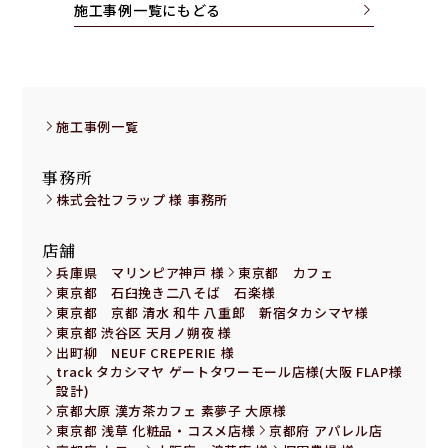
施工事例一覧にもどる
施工事例一覧
事務所
株式会社フラップ 様 事務所
店舗
兵庫県 マリンピア神戸 様
東京都 カフェ
東京都 石臼挽き二八そば 石楽様
東京都 京都 清水 和牛 八重郎 新宿タカシマヤ様
東京都 渋谷区 天月ノ朔夜 様
出町柳 NEUF CREPERIE 様
track タカシマヤ ゲートタワーモール店様(大阪 FLAP様
設計)
京都大原 漢方茶カフェ 素夢子 大原様
東京都 浅草 化粧品・コスメ店様
京都府 アパレル店