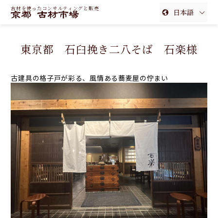
古材を使ったコンサルティングと販売
日本語
English
東京都 石臼挽き二八そば 石楽様
簡体中文
繁体中文
古建具の格子戸が彩る、風情ある蕎麦屋の佇まい