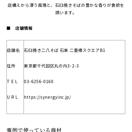
店構えから漂う風情と、石臼挽きそばの豊かな香りが食欲を
誘います。
■ 店舗情報
店舗名
石臼挽き二八そば 石楽 二重橋スクエアB1
住所
東京都千代田区丸の内3-2-3
T E L
03-6256-0160
U R L
https://synergyinc.jp/
事例で使っている商材