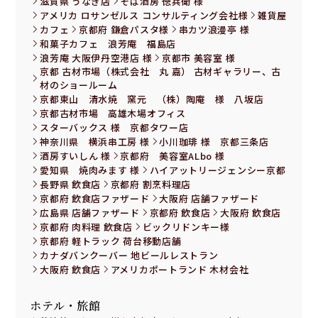
滋賀県 うなぎ店
そば酒房 徳兵衛 様
アメリカ ロサンゼルス コンサルティング会社様
雑貨屋
カフェ
京都府 鎌倉パスタ様
串カツ浪漫亭 様
和菓子カフェ 浪芳庵 福島店
浪芳庵 大阪伊丹空港店 様
京都市 美容室 様
京都 古材市場（株式会社 丸 嘉） 古材ギャラリー、古
材のショールーム
京都東山 清水焼 窯元 （株）陶庵 様 八坂店
京都古材市場 高雄木場オフィス
スターバックス 様 京都タワー店
神奈川県 横浜串工房 様
小川珈琲 様 京都三条店
酒房すいしん 様
京都府 美容室ALbo 様
愛知県 焼肉みます 様
ハイアットリージェンシー京都
長野県 飲食店
京都府 割烹料理店
京都府 飲食店ファザード
大阪府 店舗ファザード
広島県 店舗ファザード
京都府 飲食店
大阪府 飲食店
京都府 肉料理 飲食店
ビックリドンキー様
京都府 軽トラック 荷台移動店舗
カナダバンクーバー 地ビールレストラン
大阪府 飲食店
アメリカポートランド 木材会社
ホテル・旅館