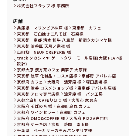
株式会社フラップ 様 事務所
店舗
兵庫県 マリンピア神戸 様
東京都 カフェ
東京都 石臼挽き二八そば 石楽様
東京都 京都 清水 和牛 八重郎 新宿タカシマヤ様
東京都 渋谷区 天月ノ朔夜 様
出町柳 NEUF CREPERIE 様
track タカシマヤ ゲートタワーモール店様(大阪 FLAP様
設計)
京都大原 漢方茶カフェ 素夢子 大原様
東京都 浅草 化粧品・コスメ店様
京都府 アパレル店
京都府 カフェ
大阪府 浪芳庵 様
塚田農場 様
東京都 渋谷 コスメショップ様
東京都 アパレル店様
東京都 アロマ専門店様
浪芳庵 様 パン工房
京都北白川 CAFEりほう 様
大阪市 家具店
大阪府 そばの音 様
京都府烏丸 カフェ
京都府 ワインセラー
京都府 カフェ
大阪府 OMO&COFFEE 様
大阪府 PIZZA専門店
京都府 ケーキ店
京都 焼肉 南山様
千葉県 ベーカリーのぞみパンデリア様