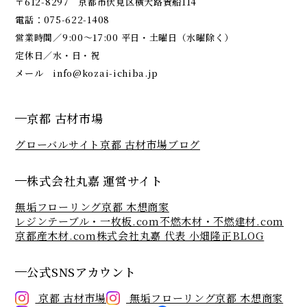
〒612-8297 京都市伏見区横大路貴船114
電話：
075-622-1408
営業時間／9:00～17:00 平日・土曜日（水曜除く）
定休日／水・日・祝
メール
info@kozai-ichiba.jp
京都 古材市場
グローバルサイト
京都 古材市場ブログ
株式会社丸嘉 運営サイト
無垢フローリング京都 木想商家
レジンテーブル・一枚板.com
不燃木材・不燃建材.com
京都産木材.com
株式会社丸嘉 代表 小畑隆正BLOG
公式SNSアカウント
京都 古材市場
無垢フローリング京都 木想商家