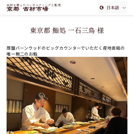
古材を使ったコンサルティングと販売
日本語
English
東京都 鮨処 一石三鳥 様
簡体中文
繁体中文
厚盤バーンウッドのビッグカウンターでいただく産地直結の
唯一無二のお鮨