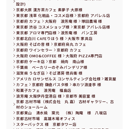
設計)
京都大原 漢方茶カフェ 素夢子 大原様
東京都 浅草 化粧品・コスメ店様
京都府 アパレル店
京都府 カフェ
大阪府 浪芳庵 様
塚田農場 様
東京都 渋谷 コスメショップ様
東京都 アパレル店様
東京都 アロマ専門店様
浪芳庵 様 パン工房
京都北白川 CAFEりほう 様
大阪市 家具店
大阪府 そばの音 様
京都府烏丸 カフェ
京都府 ワインセラー
京都府 カフェ
大阪府 OMO&COFFEE 様
大阪府 PIZZA専門店
京都府 ケーキ店
京都 焼肉 南山様
千葉県 ベーカリーのぞみパンデリア様
滋賀県 うなぎ店
そば酒房 徳兵衛 様
アメリカ ロサンゼルス コンサルティング会社様
雑貨屋
カフェ
京都府 鎌倉パスタ様
串カツ浪漫亭 様
和菓子カフェ 浪芳庵 福島店
浪芳庵 大阪伊丹空港店 様
京都市 美容室 様
京都 古材市場（株式会社 丸 嘉） 古材ギャラリー、古
材のショールーム
京都東山 清水焼 窯元 （株）陶庵 様 八坂店
京都古材市場 高雄木場オフィス
スターバックス 様 京都タワー店