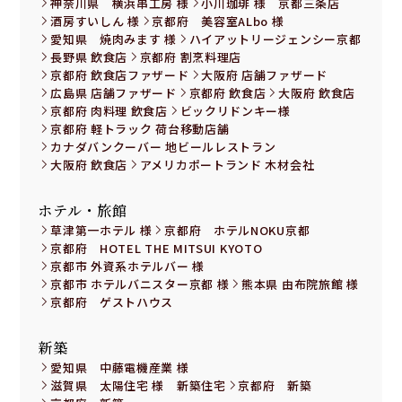
神奈川県 横浜串工房 様
小川珈琲 様 京都三条店
酒房すいしん 様
京都府 美容室ALbo 様
愛知県 焼肉みます 様
ハイアットリージェンシー京都
長野県 飲食店
京都府 割烹料理店
京都府 飲食店ファザード
大阪府 店舗ファザード
広島県 店舗ファザード
京都府 飲食店
大阪府 飲食店
京都府 肉料理 飲食店
ビックリドンキー様
京都府 軽トラック 荷台移動店舗
カナダバンクーバー 地ビールレストラン
大阪府 飲食店
アメリカポートランド 木材会社
ホテル・旅館
草津第一ホテル 様
京都府 ホテルNOKU京都
京都府 HOTEL THE MITSUI KYOTO
京都市 外資系ホテルバー 様
京都市 ホテルバニスター京都 様
熊本県 由布院旅館 様
京都府 ゲストハウス
新築
愛知県 中藤電機産業 様
滋賀県 太陽住宅 様 新築住宅
京都府 新築