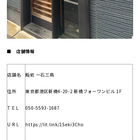
■ 店舗情報
店舗名
鮨処 一石三鳥
住所
東京都港区新橋4-20-2 新橋フォーワンビル 1F
T E L
050-5593-1687
U R L
https://lit.link/1Seki3Cho